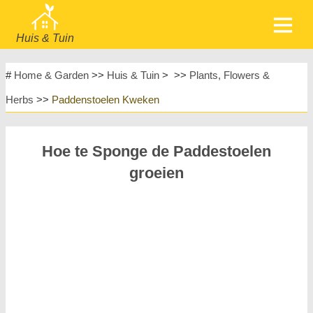
Huis & Tuin
home
Meubels
#
Home & Garden
>>
Huis & Tuin
> >>
Plants, Flowers &
Tuin & Gazon
Huishoudelijke Apparaten
Herbs
>>
Paddenstoelen Kweken
Huisontwerp & Decoratie
Huishouden
Meubels
Huisreparatie & Onderhoud
Hoe te Sponge de Paddestoelen
Huisveiligheid
Landschapsinrichting & Buitenbouw
groeien
Planten, Bloemen & Kruiden
Huishobby's