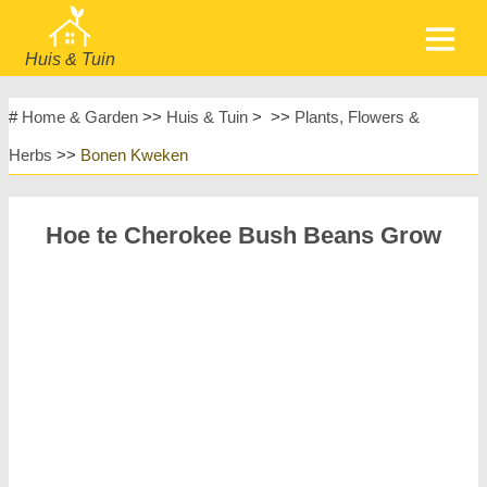
Huis & Tuin
home
Meubels
#
Home & Garden
>>
Huis & Tuin
> >>
Plants, Flowers &
Tuin & Gazon
Huishoudelijke Apparaten
Herbs
>>
Bonen Kweken
Huisontwerp & Decoratie
Huishouden
Meubels
Huisreparatie & Onderhoud
Hoe te Cherokee Bush Beans Grow
Huisveiligheid
Landschapsinrichting & Buitenbouw
Planten, Bloemen & Kruiden
Huishobby's