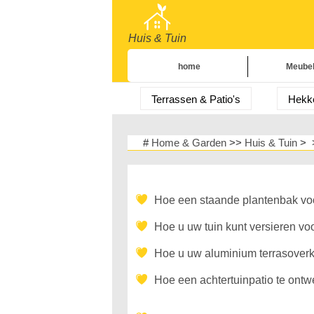
Huis & Tuin
home
Meube
Meubels
Terrassen & Patio's
Hekk
Huishoudelijke A
Landschaps Terrassen
La
Huishoud
#
Home & Garden
>>
Huis & Tuin
> 
Huisreparatie & 
Landschapswandelingen & Paden
Landschapsinrichting
Hoe een staande plantenbak voo
Zwembaden & Spa's
Tui
Huishobby
Hoe u uw tuin kunt versieren v
Hoe u uw aluminium terrasover
Hoe een achtertuinpatio te ont