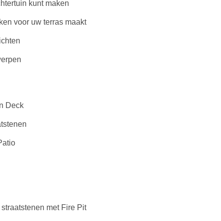
htertuin kunt maken
ken voor uw terras maakt
ichten
werpen
en Deck
atstenen
Patio
 straatstenen met Fire Pit