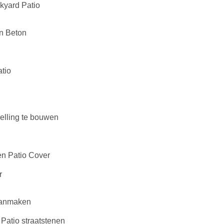
kyard Patio
in Beton
tio
elling te bouwen
n Patio Cover
r
 aanmaken
Patio straatstenen