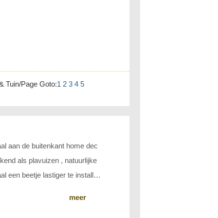
& Tuin/Page Goto:
1
2
3
4
5
iaal aan de buitenkant home dec
end als plavuizen , natuurlijke
 een beetje lastiger te installer
meer