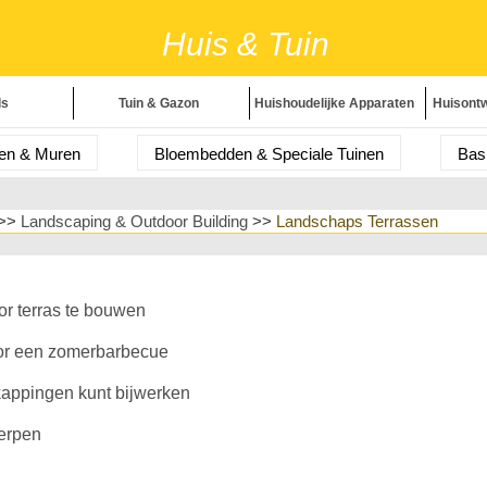
Huis & Tuin
ls
Tuin & Gazon
Huishoudelijke Apparaten
Huisontw
Tu
en & Muren
Bloembedden & Speciale Tuinen
Bas
pparaten
Huisont
ndschapsplanten
Landschapsheesters
Landsch
en
>>
Landscaping & Outdoor Building
>>
Landschaps Terrassen
Onderhoud
Hu
Algemene Landschapsplanning
Bestrating
 & Buitenbouw
Planten,
r terras te bouwen
nonderhoud
's
oor een zomerbarbecue
kappingen kunt bijwerken
werpen