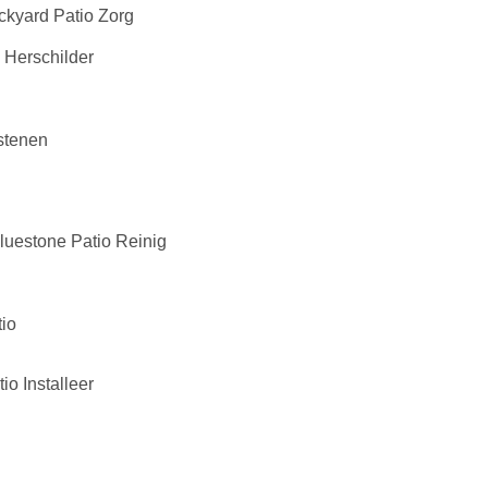
ckyard Patio Zorg
 Herschilder
tstenen
luestone Patio Reinig
io
o Installeer