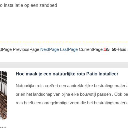
o Installatie op een zandbed
rstPage PreviousPage
NextPage
LastPage
CurrentPage:
1
/5
50
-Huis 
Hoe maak je een natuurlijke rots Patio Installeer
Natuurlijke rots creëert een aantrekkelijke bestratingsmater
or en het landschap van bijna elke bouwstijl passen . Ook bek
rots heeft een onregelmatige vorm die het bestratingsmateriaal
en dan steen gesneden