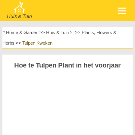
Huis & Tuin
home
Meubels
#
Home & Garden
>>
Huis & Tuin
> >>
Plants, Flowers &
Tuin & Gazon
Huishoudelijke Apparaten
Herbs
>>
Tulpen Kweken
Huisontwerp & Decoratie
Huishouden
Meubels
Huisreparatie & Onderhoud
Hoe te Tulpen Plant in het voorjaar
Huisveiligheid
Landschapsinrichting & Buitenbouw
Planten, Bloemen & Kruiden
Huishobby's