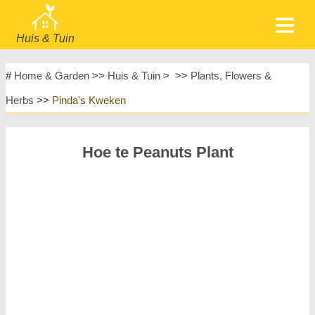
Huis & Tuin
home
Meubels
#
Home & Garden
>>
Huis & Tuin
> >>
Plants, Flowers &
Tuin & Gazon
Huishoudelijke Apparaten
Herbs
>>
Pinda's Kweken
Huisontwerp & Decoratie
Huishouden
Meubels
Huisreparatie & Onderhoud
Hoe te Peanuts Plant
Huisveiligheid
Landschapsinrichting & Buitenbouw
Planten, Bloemen & Kruiden
Huishobby's