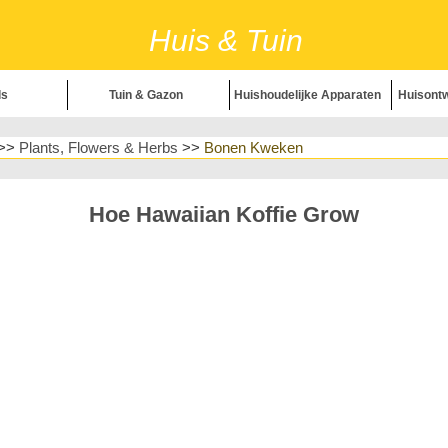
Huis & Tuin
ls
Tuin & Gazon
Huishoudelijke Apparaten
Huisontw
>>
Plants, Flowers & Herbs
>>
Bonen Kweken
zon
Huishou
ecoratie
H
Hoe Hawaiian Koffie Grow
Huisrepa
eid
Landschapsin
& Kruiden
H