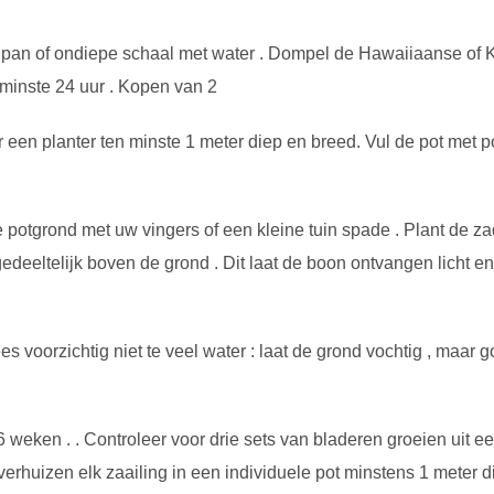
pan of ondiepe schaal met water . Dompel de Hawaiiaanse of Kon
minste 24 uur . Kopen van 2
 een planter ten minste 1 meter diep en breed. Vul de pot met p
e potgrond met uw vingers of een kleine tuin spade . Plant de z
eltelijk boven de grond . Dit laat de boon ontvangen licht en f
s voorzichtig niet te veel water : laat de grond vochtig , maar 
 weken . . Controleer voor drie sets van bladeren groeien uit e
 verhuizen elk zaailing in een individuele pot minstens 1 meter