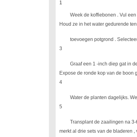
1
Week de koffiebonen . Vul een 
Houd ze in het water gedurende ten
toevoegen potgrond . Selecteer
3
Graaf een 1 -inch diep gat in d
Expose de ronde kop van de boon gede
4
Water de planten dagelijks. Wee
5
Transplant de zaailingen na 3-6
merkt al drie sets van de bladeren ,