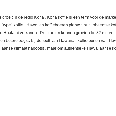
groeit in de regio Kona . Kona koffie is een term voor de marke
en "type" koffie . Hawaiian koffieboeren planten hun inheemse ko
Hualalai vulkanen . De planten kunnen groeien tot 32 meter h
n betere oogst. Bij de teelt van Hawaiian koffie buiten van Haw
aanse klimaat nabootst , maar om authentieke Hawaiiaanse koffi