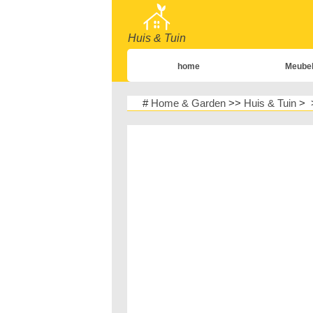
Huis & Tuin
home
Meube
home
#
Home & Garden
>>
Huis & Tuin
> 
Tuin & Ga
Huisontwerp & D
Meubels
Huisveiligh
Planten, Bloemen 