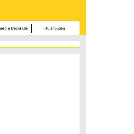
erp & Decoratie
Huishouden
Meubels
delijke Apparaten
uishouden
ratie & Onderhoud
richting & Buitenbouw
uishobby's