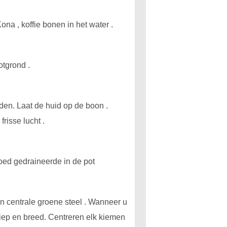
a , koffie bonen in het water .
otgrond .
aden. Laat de huid op de boon .
risse lucht .
goed gedraineerde in de pot
en centrale groene steel . Wanneer u
 diep en breed. Centreren elk kiemen