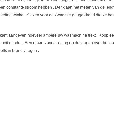
en constante stroom hebben . Denk aan het meten van de lengt
oeding winkel. Kiezen voor de zwaarste gauge draad die ze be
rikant aangeven hoeveel ampère uw wasmachine trekt . Koop een 
 nooit minder . Een draad zonder rating op de vragen over het d
lfs in brand vliegen .