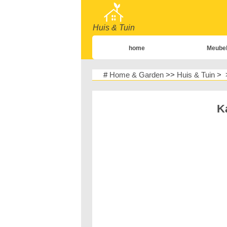
Huis & Tuin
home
Meube
home
#
Home & Garden
>>
Huis & Tuin
> 
Tuin & Ga
Huisontwerp & D
K
Meubels
Huisveiligh
Planten, Bloemen 