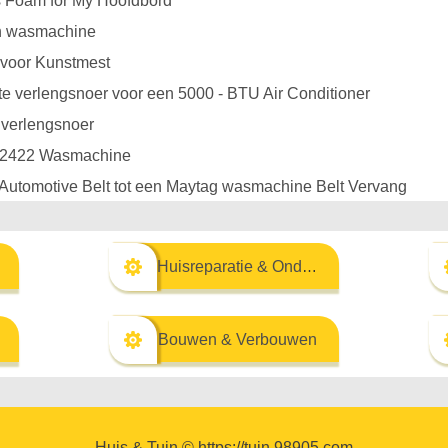
s Foam for My Hoofdbord
en wasmachine
 voor Kunstmest
te verlengsnoer voor een 5000 - BTU Air Conditioner
 verlengsnoer
 22422 Wasmachine
Automotive Belt tot een Maytag wasmachine Belt Vervang
Huisreparatie & Onderhoud
Bouwen & Verbouwen
Huis & Tuin © https://tuin.98905.com