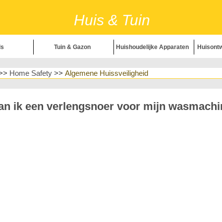
Huis & Tuin
ls
Tuin & Gazon
Huishoudelijke Apparaten
Huisontw
>>
Home Safety
>>
Algemene Huissveiligheid
zon
Huishou
ecoratie
H
an ik een verlengsnoer voor mijn wasmachi
Huisrepa
eid
Landschapsin
& Kruiden
H