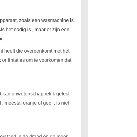
apparaat, zoals een wasmachine is
 het nodig is , maar er zijn een
pe
nt heeft die overeenkomt met het
oriëntaties om te voorkomen dat
it kan onwetenschappelijk getest
meestal oranje of geel , is niet
eerstand in de draad en de meer