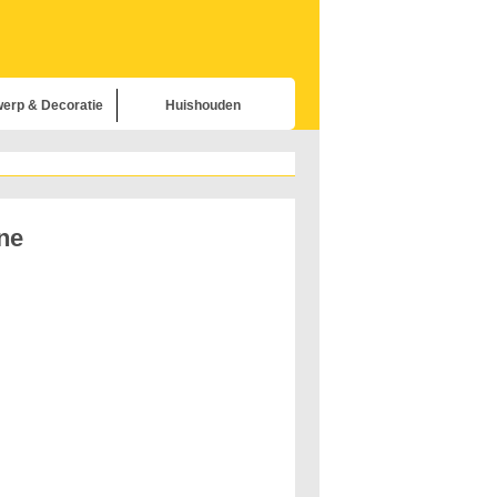
erp & Decoratie
Huishouden
Meubels
delijke Apparaten
uishouden
ne
ratie & Onderhoud
richting & Buitenbouw
uishobby's