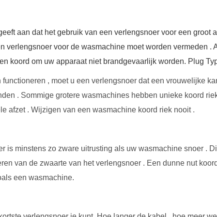
eeft aan dat het gebruik van een verlengsnoer voor een groot 
en verlengsnoer voor de wasmachine moet worden vermeden . Als
een koord om uw apparaat niet brandgevaarlijk worden. Plug Ty
 functioneren , moet u een verlengsnoer dat een vrouwelijke ka
den . Sommige grotere wasmachines hebben unieke koord riek 
le afzet . Wijzigen van een wasmachine koord riek nooit .
r is minstens zo zware uitrusting als uw wasmachine snoer . D
en van de zwaarte van het verlengsnoer . Een dunne nut koord , 
zoals een wasmachine.
ortste verlengsnoer je kunt. Hoe langer de kabel , hoe meer w