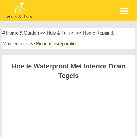
Huis & Tuin
home
Meubels
#
Home & Garden
>>
Huis & Tuin
> >>
Home Repair &
Tuin & Gazon
Huishoudelijke Apparaten
Maintenance
>>
Binnenhuisreparatie
Huisontwerp & Decoratie
Huishouden
Meubels
Huisreparatie & Onderhoud
Hoe te Waterproof Met Interior Drain
Huisveiligheid
Landschapsinrichting & Buitenbouw
Tegels
Planten, Bloemen & Kruiden
Huishobby's