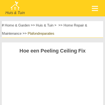
Huis & Tuin
home
Meubels
#
Home & Garden
>>
Huis & Tuin
> >>
Home Repair &
Tuin & Gazon
Huishoudelijke Apparaten
Maintenance
>>
Plafondreparaties
Huisontwerp & Decoratie
Huishouden
Meubels
Huisreparatie & Onderhoud
Hoe een Peeling Ceiling Fix
Huisveiligheid
Landschapsinrichting & Buitenbouw
Planten, Bloemen & Kruiden
Huishobby's