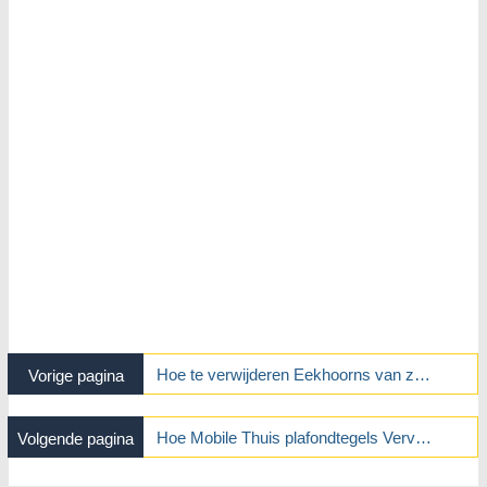
Hoe te verwijderen Eekhoorns van zolder
Vorige pagina
Hoe Mobile Thuis plafondtegels Vervang
Volgende pagina