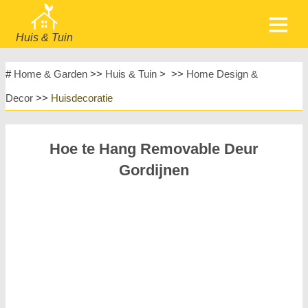
Huis & Tuin
home
Meubels
#
Home & Garden
>>
Huis & Tuin
> >>
Home Design &
Tuin & Gazon
Huishoudelijke Apparaten
Decor
>>
Huisdecoratie
Huisontwerp & Decoratie
Huishouden
Meubels
Huisreparatie & Onderhoud
Hoe te Hang Removable Deur
Huisveiligheid
Landschapsinrichting & Buitenbouw
Gordijnen
Planten, Bloemen & Kruiden
Huishobby's