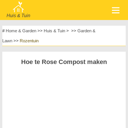
Huis & Tuin
home
Meubels
#
Home & Garden
>>
Huis & Tuin
> >>
Garden &
Tuin & Gazon
Huishoudelijke Apparaten
Lawn
>>
Rozentuin
Huisontwerp & Decoratie
Huishouden
Meubels
Huisreparatie & Onderhoud
Hoe te Rose Compost maken
Huisveiligheid
Landschapsinrichting & Buitenbouw
Planten, Bloemen & Kruiden
Huishobby's