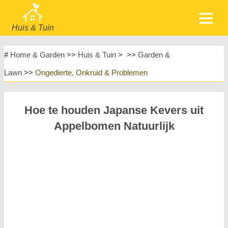
Huis & Tuin
home
Meubels
#
Home & Garden
>>
Huis & Tuin
> >>
Garden &
Tuin & Gazon
Huishoudelijke Apparaten
Lawn
>>
Ongedierte, Onkruid & Problemen
Huisontwerp & Decoratie
Huishouden
Meubels
Huisreparatie & Onderhoud
Hoe te houden Japanse Kevers uit
Huisveiligheid
Landschapsinrichting & Buitenbouw
Appelbomen Natuurlijk
Planten, Bloemen & Kruiden
Huishobby's