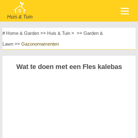
Huis & Tuin
home
Meubels
#
Home & Garden
>>
Huis & Tuin
> >>
Garden &
Tuin & Gazon
Huishoudelijke Apparaten
Lawn
>>
Gazonornamenten
Huisontwerp & Decoratie
Huishouden
Meubels
Huisreparatie & Onderhoud
Wat te doen met een Fles kalebas
Huisveiligheid
Landschapsinrichting & Buitenbouw
Planten, Bloemen & Kruiden
Huishobby's