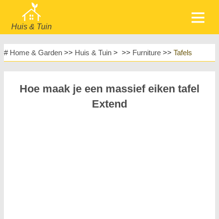
Huis & Tuin
home
Meubels
#
Home & Garden
>>
Huis & Tuin
> >>
Furniture
>>
Tafels
Tuin & Gazon
Huishoudelijke Apparaten
Huisontwerp & Decoratie
Huishouden
Hoe maak je een massief eiken tafel
Meubels
Huisreparatie & Onderhoud
Extend
Huisveiligheid
Landschapsinrichting & Buitenbouw
Planten, Bloemen & Kruiden
Huishobby's