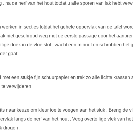
na de nerf van het hout totdat u alle sporen van lak hebt verw
en werken in secties totdat het gehele oppervlak van de tafel wor
lak niet geschrobd weg met de eerste passage door het aanbre
tige doek in de vloeistof , wacht een minuut en schrobben het 
der gaat .
 met een stukje fijn schuurpapier en trek zo alle lichte krassen
te verwijderen .
its naar keuze om kleur toe te voegen aan het stuk . Breng de v
ervlak langs de nerf van het hout . Veeg overtollige vlek van he
ek drogen .