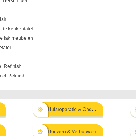
 Herschilder
n
ish
ude keukentafel
se lak meubelen
etafel
l Refinish
fel Refinish
Huisreparatie & Onderhoud
Bouwen & Verbouwen