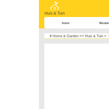
Huis & Tuin
home
Meube
home
#
Home & Garden
>>
Huis & Tuin
> 
Tuin & Ga
Huisontwerp & D
Meubels
Huisveiligh
Planten, Bloemen 