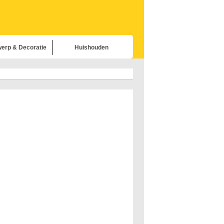
erp & Decoratie
Huishouden
Meubels
delijke Apparaten
uishouden
ratie & Onderhoud
richting & Buitenbouw
uishobby's