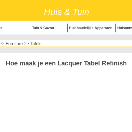
Huis & Tuin
ls
Tuin & Gazon
Huishoudelijke Apparaten
Huisontw
>>
Furniture
>>
Tafels
zon
Huishou
ecoratie
H
Hoe maak je een Lacquer Tabel Refinish
Huisrepa
eid
Landschapsin
& Kruiden
H