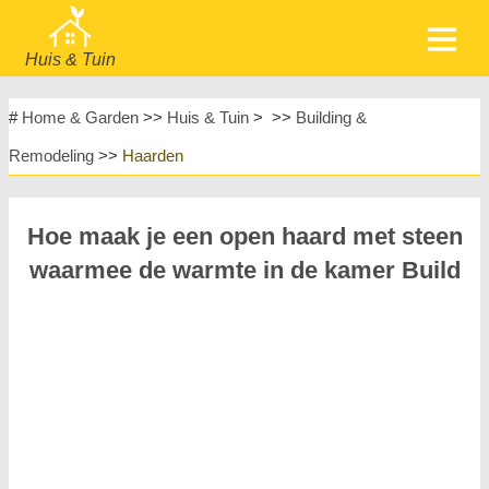
Huis & Tuin
home
Meubels
#
Home & Garden
>>
Huis & Tuin
> >>
Building &
Tuin & Gazon
Huishoudelijke Apparaten
Remodeling
>>
Haarden
Huisontwerp & Decoratie
Huishouden
Meubels
Huisreparatie & Onderhoud
Hoe maak je een open haard met steen
Huisveiligheid
Landschapsinrichting & Buitenbouw
waarmee de warmte in de kamer Build
Planten, Bloemen & Kruiden
Huishobby's